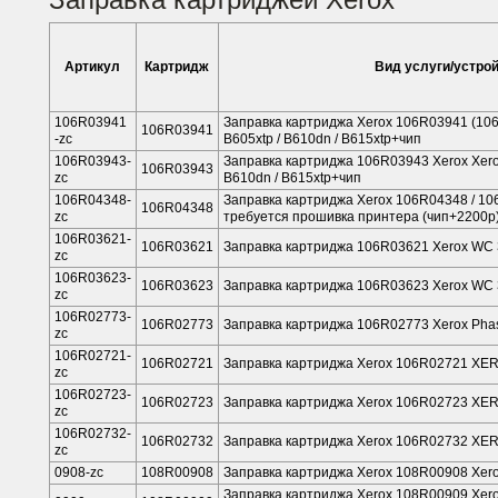
Артикул
Картридж
Вид услуги/устрой
106R03941
Заправка картриджа Xerox 106R03941 (106R
106R03941
-zc
B605xtp / B610dn / B615xtp+чип
106R03943-
Заправка картриджа 106R03943 Xerox Xerox
106R03943
zc
B610dn / B615xtp+чип
106R04348-
Заправка картриджа Xerox 106R04348 / 106
106R04348
zc
требуется прошивка принтера (чип+2200р
106R03621-
106R03621
Заправка картриджа 106R03621 Xerox WC 
zc
106R03623-
106R03623
Заправка картриджа 106R03623 Xerox WC 
zc
106R02773-
106R02773
Заправка картриджа 106R02773 Xerox Phas
zc
106R02721-
106R02721
Заправка картриджа Xerox 106R02721 XE
zc
106R02723-
106R02723
Заправка картриджа Xerox 106R02723 XE
zc
106R02732-
106R02732
Заправка картриджа Xerox 106R02732 XE
zc
0908-zс
108R00908
Заправка картриджа Xerox 108R00908 Xerox
Заправка картриджа Xerox 108R00909 Xerox 