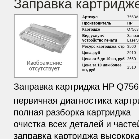
Заправка картридж
Артикул
7563A
Производитель
HP
Картридж
Q7563
Вид услуги/
Запра
устройство печати
LaserJ
Ресурс картриджа, стр
3500
Цена, руб
2910
Цена от 5 до 10 шт, руб
2660
Цена за 10 или более
2510
шт, руб
Заправка картриджа HP Q756
первичная диагностика карт
полная разборка картриджа
очистка всех деталей и часте
заправка картриджа высокок